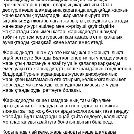
ерекшеліктерінің бірі - олардың жарықтығы.Олар
дәстүрлі көше шамдарына қарағанда әлдеқайда жарқын
және қалалық аумақтарды жарықтандыруға өте
ыңғайлы.Бұл жоғарылаған жарықтық көруді жақсартады
және жаяу жүргіншілер мен жүргізуші қауіпсіздігін
жақсартады.Сонымен қатар, жарықдиодты шамдар
табиғи түс температурасын қамтамасыз етіп, қалалық
аумақтарды қонақжай және қатал емес етеді.
Жарық диодты шам да өте икемді және жарықтылықты
оңай реттеуге болады.Бұл көп энергияны үнемдеу және
жарықтың ластануын азайту үшін қалалар қарқынды
емес уақытта жарық диодты көше шамдарын сөндіретінін
білдіреді.Тұрғын аудандарда жұмсақ диффузиялық
жарықпен қамтамасыз ете отырып, көлік қозғалысы көп
жерлерде максималды көрінуді қамтамасыз ету үшін
жарықтандыруды реттеуге болады.
Жарықдиодты көше шамдарының тағы бір үлкен
артықшылығы - оларда сынап пен қорғасын сияқты
зиянды заттар жоқ, бұл оларды экологиялық таза таңдау
жасайды.Бұл шамдарды оңай қайта өңдеуге, қалдықтар
мен ластануды азайтуға болатындығын білдіреді.
Қорытындылай келе, жарықдиодты көше шамдары