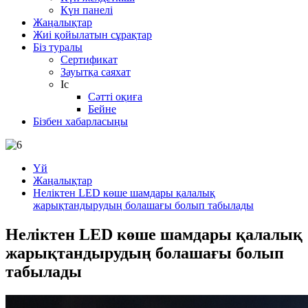
Күн панелі
Жаңалықтар
Жиі қойылатын сұрақтар
Біз туралы
Сертификат
Зауытқа саяхат
Іс
Сәтті оқиға
Бейне
Бізбен хабарласыңы
Үй
Жаңалықтар
Неліктен LED көше шамдары қалалық
жарықтандырудың болашағы болып табылады
Неліктен LED көше шамдары қалалық
жарықтандырудың болашағы болып
табылады