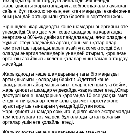
тез арада бірінші таңдауға айналады.Көшелерді
жарықдиодты жарықтандыруға көбірек қалалар ауысқан
сайын, бұл технологияның неліктен маңызды екенін және
оның қандай артықшылықтар беретінін зерттеген жөн.
Біріншіден, жарықдиодты көше шамдары энергияны өте
үнемдейді.Олар дәстүрлі көше шамдарына қарағанда
энергияны 80%-ға дейін аз пайдаланады, яғни олардың
жұмыс істеуі әлдеқайда арзан, сонымен қатар олар
көміртегі шығарындыларын азайтуға көмектеседі.Бұл
оларды энергия төлемдерін үнемдей отырып, қоршаған
орта ізін азайтқысы келетін қалалар үшін тамаша таңдау
жасайды.
Жарықдиодты көше шамдарының тағы бір маңызды
артықшылығы - олардың беріктігі.Әдеттегі көше
шамдарынан айырмашылығы, олар істен шығуға бейім,
жарықдиодты шамдар әлдеқайда ұзақ қызмет етеді.Олар
дәстүрлі көше шамдарына қарағанда 10 есе ұзақ қызмет
етеді, яғни қалалар техникалық қызмет көрсету және
ауыстыру шығындарын үнемдейді.Бұған қоса,
жарықдиодты шамдар соққыға, дірілге және экстремалды
температураға төзімдірек, бұл оларды қатал қалалық
орталар үшін өте қолайлы етеді.
Жарықдиодты көше шамдарының ең маңызды