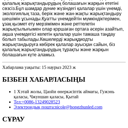
қалалық жарықтандырудың болашағын жарқын ететіні
сөзсіз.Бұл шамдар дүние жүзіндегі қалалар үшін үнемді,
экологиялық таза, берік және жан-жақты жарықтандыру
шешімін ұсынады.Қуатты үнемдейтін мүмкіндіктерімен,
ұзақ қызмет ету мерзімімен және реттелетін
жарықтылығымен олар қоршаған ортаға әсерін азайтып,
ақша үнемдегісі келетін қалалар үшін тамаша таңдау
болып табылады.Көшелерді жарықдиодты
жарықтандыруға көбірек қалалар ауысқан сайын, біз
қалалық жарықтандырудың тұрақты және жарқын
болашағын күте аламыз.
Хабарлама уақыты: 15 наурыз 2023 ж
БІЗБЕН ХАБАРЛАСЫҢЫ
1 Хэтай жолы, Цаойи өнеркәсіптік аймағы, Гужэнь
қаласы, Чжуншан қаласы, Қытай
Тел:
+0086-13249028523
Электрондық пошта:
nicole@hongzhunled.com
СҰРАУ