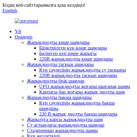
Біздің веб-сайттарымызға қош келдіңіз!
English
Үй
Өнімдер
Жарықдиодты көше шамдары
Біріктірілген күн көше шамдары
Бөлінген күн көше жарығы
220В жарықдиодты көше шамдары
Жарықдиодты тасқын шамдары
Күн сәулесінің жарықдиодты су тасқыны
220В жарықдиодты тасқын шамдары
Жарықдиодты биік шамдар
UFO жарықдиодты жоғары шығанақ шамы
Қақпағы бар жоғары жарық диодты шам
Жарықдиодты бақша шамдары
Күн сәулесінің жарықдиодты бақша
шамдары
220 В жарық диодты бақша шамдары
Жарылуға қарсы жарықдиодты шам
Су астындағы жарықдиодты шамдар
Стадионның жарықдиодты шамы
Күн желдеткіші