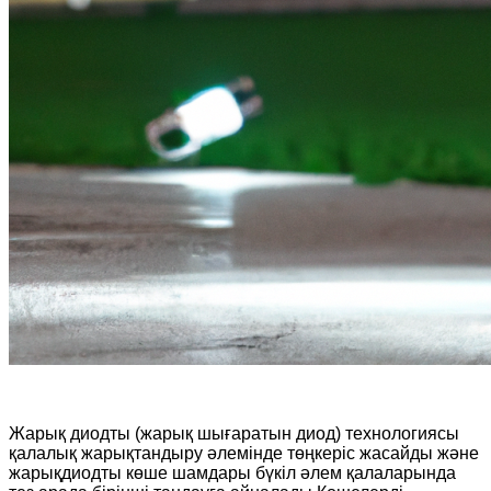
Жарық диодты (жарық шығаратын диод) технологиясы
қалалық жарықтандыру әлемінде төңкеріс жасайды және
жарықдиодты көше шамдары бүкіл әлем қалаларында