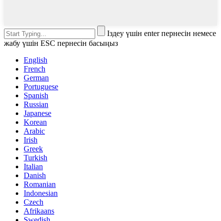
Іздеу үшін enter пернесін немесе
жабу үшін ESC пернесін басыңыз
English
French
German
Portuguese
Spanish
Russian
Japanese
Korean
Arabic
Irish
Greek
Turkish
Italian
Danish
Romanian
Indonesian
Czech
Afrikaans
Swedish