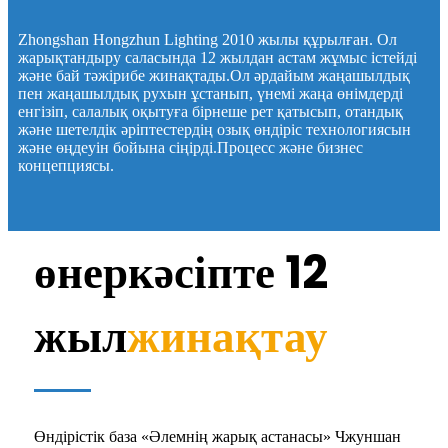
Zhongshan Hongzhun Lighting 2010 жылы құрылған. Ол
жарықтандыру саласында 12 жылдан астам жұмыс істейді
және бай тәжірибе жинақтады.Ол әрдайым жаңашылдық
пен жаңашылдық рухын ұстанып, үнемі жаңа өнімдерді
енгізіп, салалық оқытуға бірнеше рет қатысып, отандық
және шетелдік әріптестердің озық өндіріс технологиясын
және өңдеуін бойына сіңірді.Процесс және бизнес
концепциясы.
өнеркәсіпте 12
жыл
жинақтау
Өндірістік база «Әлемнің жарық астанасы» Чжуншан