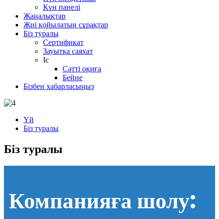
Күн панелі
Жаңалықтар
Жиі қойылатын сұрақтар
Біз туралы
Сертификат
Зауытқа саяхат
Іс
Сәтті оқиға
Бейне
Бізбен хабарласыңыз
Үй
Біз туралы
Біз туралы
Компанияға шолу: