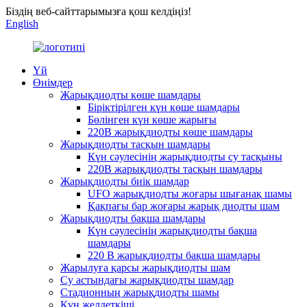
Біздің веб-сайттарымызға қош келдіңіз!
English
Үй
Өнімдер
Жарықдиодты көше шамдары
Біріктірілген күн көше шамдары
Бөлінген күн көше жарығы
220В жарықдиодты көше шамдары
Жарықдиодты тасқын шамдары
Күн сәулесінің жарықдиодты су тасқыны
220В жарықдиодты тасқын шамдары
Жарықдиодты биік шамдар
UFO жарықдиодты жоғары шығанақ шамы
Қақпағы бар жоғары жарық диодты шам
Жарықдиодты бақша шамдары
Күн сәулесінің жарықдиодты бақша
шамдары
220 В жарықдиодты бақша шамдары
Жарылуға қарсы жарықдиодты шам
Су астындағы жарықдиодты шамдар
Стадионның жарықдиодты шамы
Күн желдеткіші