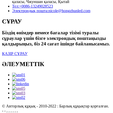
қаласы, Чжуншан қаласы, Қытай
Тел:
+0086-13249028523
Электрондық пошта:
nicole@hongzhunled.com
СҰРАУ
Біздің өнімдер немесе бағалар тізімі туралы
сұраулар үшін бізге электрондық поштаңызды
қалдырыңыз, біз 24 сағат ішінде байланысамыз.
ҚАЗІР СҰРАУ
ӘЛЕУМЕТТІК
© Авторлық құқық - 2010-2022 : Барлық құқықтар қорғалған.
- - , , , , , ,