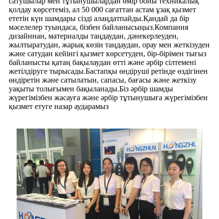
сатушылар мен тұтынушылардан өмір бойы техникалық
қолдау көрсетеміз, ал 50 000 сағаттан астам ұзақ қызмет
ететін күн шамдары сізді алаңдатпайды.Қандай да бір
мәселелер туындаса, бізбен байланысыңыз.Компания
дизайннан, материалды таңдаудан, дәнекерлеуден,
жылтыратудан, жарық көзін таңдаудан, орау мен жеткізуден
және сатудан кейінгі қызмет көрсетуден, бір-бірімен тығыз
байланысты қатаң бақылаудан өтті және әрбір сілтемені
жетілдіруге тырысады.Бастапқы өндіруші ретінде өздігінен
өндіретін және сатылатын, сапасы, бағасы және жеткізу
уақыты толығымен бақыланады.Біз әрбір шамды
жүрегімізбен жасауға және әрбір тұтынушыға жүрегімізбен
қызмет етуге назар аударамыз