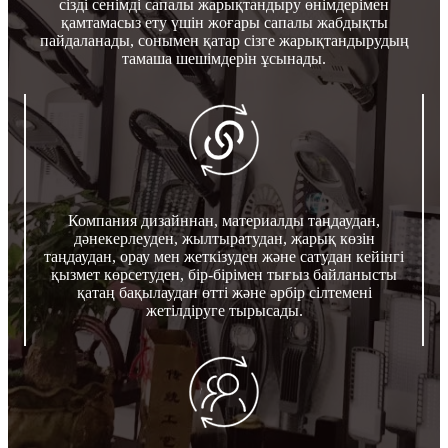
сізді сенімді сапалы жарықтандыру өнімдерімен
қамтамасыз ету үшін жоғары сапалы жабдықты
пайдаланады, сонымен қатар сізге жарықтандырудың
тамаша шешімдерін ұсынады.
Компания дизайннан, материалды таңдаудан,
дәнекерлеуден, жылтыратудан, жарық көзін
таңдаудан, орау мен жеткізуден және сатудан кейінгі
қызмет көрсетуден, бір-бірімен тығыз байланысты
қатаң бақылаудан өтті және әрбір сілтемені
жетілдіруге тырысады.