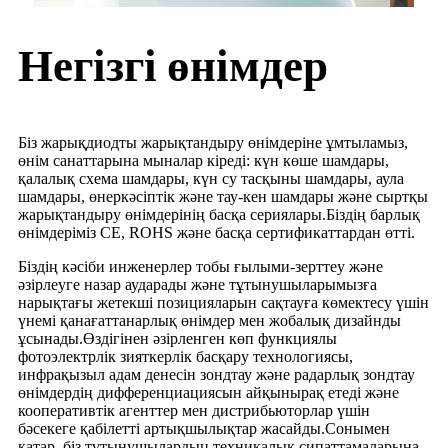
Негізгі өнімдер
Біз жарықдиодты жарықтандыру өнімдеріне ұмтыламыз,
өнім санаттарына мыналар кіреді: күн көше шамдары,
қалалық схема шамдары, күн су тасқыны шамдары, аула
шамдары, өнеркәсіптік және тау-кен шамдары және сыртқы
жарықтандыру өнімдерінің басқа сериялары.Біздің барлық
өнімдеріміз CE, ROHS және басқа сертификаттардан өтті.
Біздің кәсіби инженерлер тобы ғылыми-зерттеу және
әзірлеуге назар аударады және тұтынушыларымызға
нарықтағы жетекші позицияларын сақтауға көмектесу үшін
үнемі қанағаттанарлық өнімдер мен жобалық дизайнды
ұсынады.Өздігінен әзірленген көп функциялы
фотоэлектрлік зияткерлік басқару технологиясы,
инфрақызыл адам денесін зондтау және радарлық зондтау
өнімдердің дифференциациясын айқынырақ етеді және
кооперативтік агенттер мен дистрибьюторлар үшін
бәсекеге қабілетті артықшылықтар жасайды.Сонымен
қатар, біз тұтынушылардың техникалық сипаттамаларына