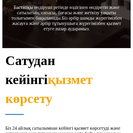
Бастапқы өндіруші ретінде өздігінен өндіретін және
сатылатын, сапасы, бағасы және жеткізу уақыты
толығымен бақыланады.Біз әрбір шамды жүрегімізбен
жасауға және әрбір тұтынушыға жүрегімізбен қызмет
етуге назар аударамыз.
Сатудан
кейінгі
қызмет
көрсету
Біз 24 айлық сатылымнан кейінгі қызмет көрсетуді және