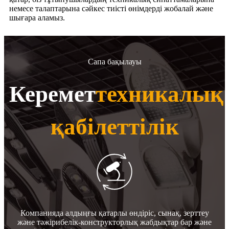
немесе талаптарына сәйкес тиісті өнімдерді жобалай және
шығара аламыз.
Сапа бақылауы
Керемет
техникалық
қабілеттілік
Компанияда алдыңғы қатарлы өндіріс, сынақ, зерттеу
және тәжірибелік-конструкторлық жабдықтар бар және