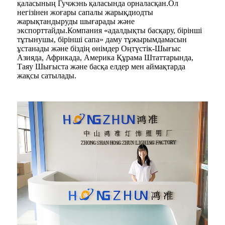
қаласының Гучжэнь қаласында орналасқан.Ол
негізінен жоғары сапалы жарықдиодты
жарықтандыруды шығарады және
экспорттайды.Компания «адалдықты басқару, бірінші
тұтынушы, бірінші сапа» даму тұжырымдамасын
ұстанады және біздің өнімдер Оңтүстік-Шығыс
Азияда, Африкада, Америка Құрама Штаттарында,
Таяу Шығыста және басқа елдер мен аймақтарда
жақсы сатылады.