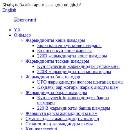
Біздің веб-сайттарымызға қош келдіңіз!
English
Үй
Өнімдер
Жарықдиодты көше шамдары
Біріктірілген күн көше шамдары
Бөлінген күн көше жарығы
220В жарықдиодты көше шамдары
Жарықдиодты тасқын шамдары
Күн сәулесінің жарықдиодты су тасқыны
220В жарықдиодты тасқын шамдары
Жарықдиодты биік шамдар
UFO жарықдиодты жоғары шығанақ шамы
Қақпағы бар жоғары жарық диодты шам
Жарықдиодты бақша шамдары
Күн сәулесінің жарықдиодты бақша
шамдары
220 В жарықдиодты бақша шамдары
Жарылуға қарсы жарықдиодты шам
Су астындағы жарықдиодты шамдар
Стадионның жарықдиодты шамы
Күн желдеткіші