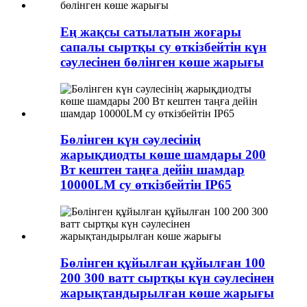
Ең жақсы сатылатын жоғары
сапалы сыртқы су өткізбейтін күн
сәулесінен бөлінген көше жарығы
Бөлінген күн сәулесінің
жарықдиодты көше шамдары 200
Вт кештен таңға дейін шамдар
10000LM су өткізбейтін IP65
Бөлінген құйылған құйылған 100
200 300 ватт сыртқы күн сәулесінен
жарықтандырылған көше жарығы