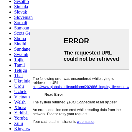
Sesotho
Sinhala
Slovak
Slovenian
Somali
Samoan
Scots Gaelic
Shona
Sindhi
Sundanese
Swahili
Tajik
Tamil
Telugu
Thai
Ukrainian
Urdu
Uzbek
Vietnamese
Welsh
Xhosa
Yiddish
Yoruba
Zulu
Kinyarwanda