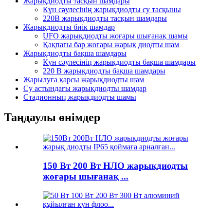
Жарықдиодты тасқын шамдары
Күн сәулесінің жарықдиодты су тасқыны
220В жарықдиодты тасқын шамдары
Жарықдиодты биік шамдар
UFO жарықдиодты жоғары шығанақ шамы
Қақпағы бар жоғары жарық диодты шам
Жарықдиодты бақша шамдары
Күн сәулесінің жарықдиодты бақша шамдары
220 В жарықдиодты бақша шамдары
Жарылуға қарсы жарықдиодты шам
Су астындағы жарықдиодты шамдар
Стадионның жарықдиодты шамы
Таңдаулы өнімдер
150 Вт 200 Вт НЛО жарықдиодты
жоғары шығанақ ...