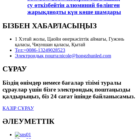
су өткізбейтін алюминий бөлінген
жарықдиодты күн көше шамдары
БІЗБЕН ХАБАРЛАСЫҢЫЗ
1 Хэтай жолы, Цаойи өнеркәсіптік аймағы, Гужэнь
қаласы, Чжуншан қаласы, Қытай
Тел:
+0086-13249028523
Электрондық пошта:
nicole@hongzhunled.com
СҰРАУ
Біздің өнімдер немесе бағалар тізімі туралы
сұраулар үшін бізге электрондық поштаңызды
қалдырыңыз, біз 24 сағат ішінде байланысамыз.
ҚАЗІР СҰРАУ
ӘЛЕУМЕТТІК