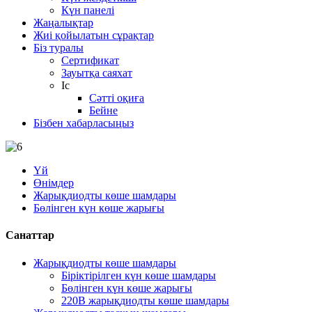
Күн панелі
Жаңалықтар
Жиі қойылатын сұрақтар
Біз туралы
Сертификат
Зауытқа саяхат
Іс
Сәтті оқиға
Бейне
Бізбен хабарласыңыз
Үй
Өнімдер
Жарықдиодты көше шамдары
Бөлінген күн көше жарығы
Санаттар
Жарықдиодты көше шамдары
Біріктірілген күн көше шамдары
Бөлінген күн көше жарығы
220В жарықдиодты көше шамдары