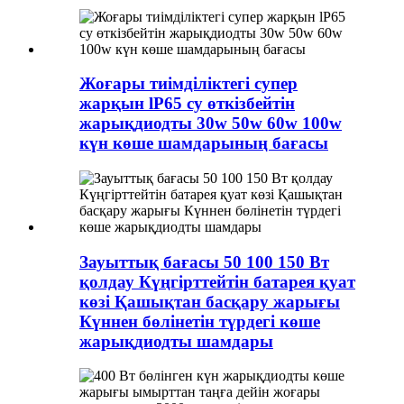
Жоғары тиімділіктегі супер
жарқын lP65 су өткізбейтін
жарықдиодты 30w 50w 60w 100w
күн көше шамдарының бағасы
Зауыттық бағасы 50 100 150 Вт
қолдау Күңгірттейтін батарея қуат
көзі Қашықтан басқару жарығы
Күннен бөлінетін түрдегі көше
жарықдиодты шамдары