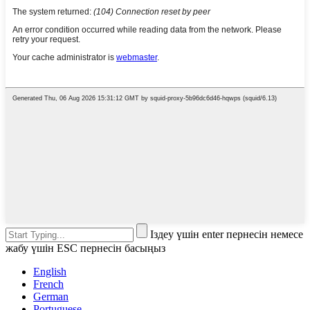
Іздеу үшін enter пернесін немесе
жабу үшін ESC пернесін басыңыз
English
French
German
Portuguese