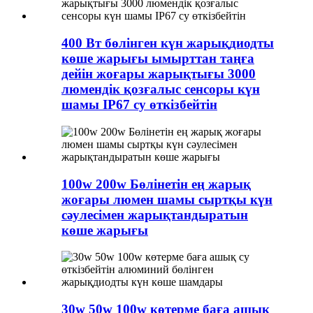
400 Вт бөлінген күн жарықдиодты
көше жарығы ымырттан таңға
дейін жоғары жарықтығы 3000
люмендік қозғалыс сенсоры күн
шамы IP67 су өткізбейтін
100w 200w Бөлінетін ең жарық
жоғары люмен шамы сыртқы күн
сәулесімен жарықтандыратын
көше жарығы
30w 50w 100w көтерме баға ашық