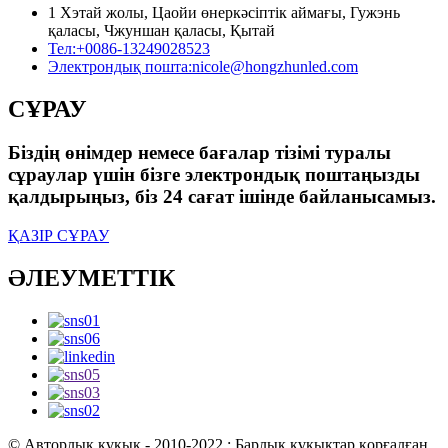
1 Хэтай жолы, Цаойи өнеркәсіптік аймағы, Гужэнь
қаласы, Чжуншан қаласы, Қытай
Тел:
+0086-13249028523
Электрондық пошта:
nicole@hongzhunled.com
СҰРАУ
Біздің өнімдер немесе бағалар тізімі туралы
сұраулар үшін бізге электрондық поштаңызды
қалдырыңыз, біз 24 сағат ішінде байланысамыз.
ҚАЗІР СҰРАУ
ӘЛЕУМЕТТІК
© Авторлық құқық - 2010-2022 : Барлық құқықтар қорғалған.