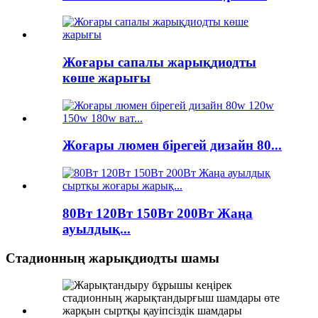
Жоғары сапалы жарықдиодты
көше жарығы
Жоғары люмен бірегей дизайн 80...
80Вт 120Вт 150Вт 200Вт Жаңа
ауылдық...
Стадионның жарықдиодты шамы