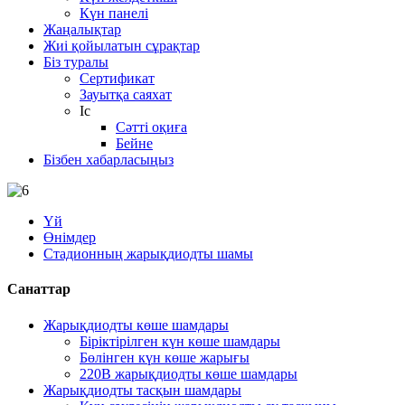
Күн панелі
Жаңалықтар
Жиі қойылатын сұрақтар
Біз туралы
Сертификат
Зауытқа саяхат
Іс
Сәтті оқиға
Бейне
Бізбен хабарласыңыз
Үй
Өнімдер
Стадионның жарықдиодты шамы
Санаттар
Жарықдиодты көше шамдары
Біріктірілген күн көше шамдары
Бөлінген күн көше жарығы
220В жарықдиодты көше шамдары
Жарықдиодты тасқын шамдары