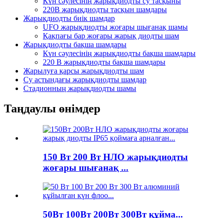
Күн сәулесінің жарықдиодты су тасқыны
220В жарықдиодты тасқын шамдары
Жарықдиодты биік шамдар
UFO жарықдиодты жоғары шығанақ шамы
Қақпағы бар жоғары жарық диодты шам
Жарықдиодты бақша шамдары
Күн сәулесінің жарықдиодты бақша шамдары
220 В жарықдиодты бақша шамдары
Жарылуға қарсы жарықдиодты шам
Су астындағы жарықдиодты шамдар
Стадионның жарықдиодты шамы
Таңдаулы өнімдер
150 Вт 200 Вт НЛО жарықдиодты
жоғары шығанақ ...
50Вт 100Вт 200Вт 300Вт құйма...