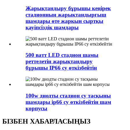
Жарықтандыру бұрышы кеңірек
стадионның жарықтандырғыш
шамдары өте жарқын сыртқы
қауіпсіздік шамдары
500 ватт LED стадион шамы
реттелетін жарықтандыру
бұрышы IP66 су өткізбейтін
100w диодты стадион су тасқыны
шамдары ip66 су өткізбейтін шам
корпусы
БІЗБЕН ХАБАРЛАСЫҢЫЗ