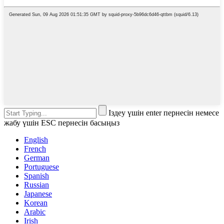
Іздеу үшін enter пернесін немесе
жабу үшін ESC пернесін басыңыз
English
French
German
Portuguese
Spanish
Russian
Japanese
Korean
Arabic
Irish