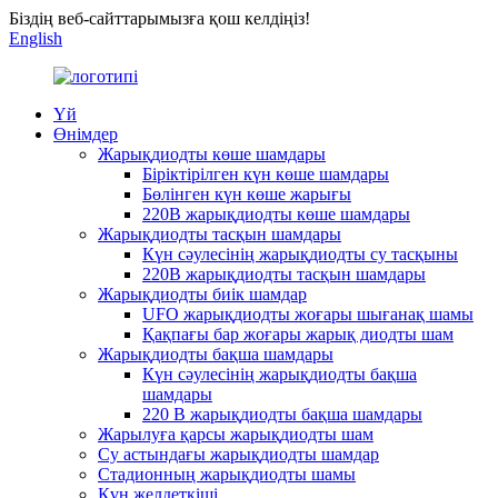
Біздің веб-сайттарымызға қош келдіңіз!
English
Үй
Өнімдер
Жарықдиодты көше шамдары
Біріктірілген күн көше шамдары
Бөлінген күн көше жарығы
220В жарықдиодты көше шамдары
Жарықдиодты тасқын шамдары
Күн сәулесінің жарықдиодты су тасқыны
220В жарықдиодты тасқын шамдары
Жарықдиодты биік шамдар
UFO жарықдиодты жоғары шығанақ шамы
Қақпағы бар жоғары жарық диодты шам
Жарықдиодты бақша шамдары
Күн сәулесінің жарықдиодты бақша
шамдары
220 В жарықдиодты бақша шамдары
Жарылуға қарсы жарықдиодты шам
Су астындағы жарықдиодты шамдар
Стадионның жарықдиодты шамы
Күн желдеткіші