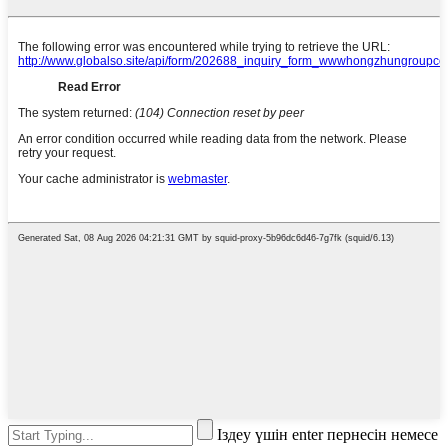
Іздеу үшін enter пернесін немесе