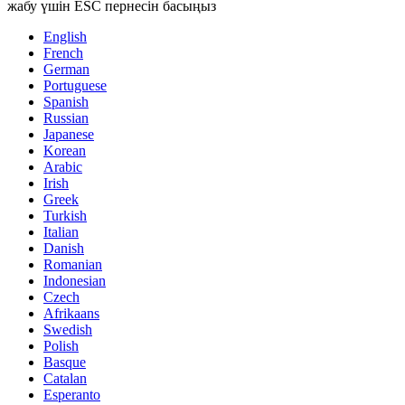
жабу үшін ESC пернесін басыңыз
English
French
German
Portuguese
Spanish
Russian
Japanese
Korean
Arabic
Irish
Greek
Turkish
Italian
Danish
Romanian
Indonesian
Czech
Afrikaans
Swedish
Polish
Basque
Catalan
Esperanto