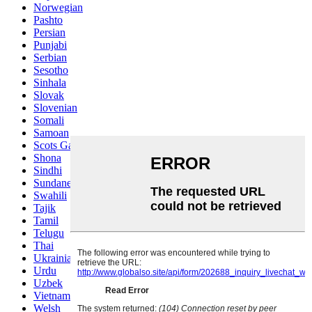
Norwegian
Pashto
Persian
Punjabi
Serbian
Sesotho
Sinhala
Slovak
Slovenian
Somali
Samoan
Scots Gaelic
Shona
Sindhi
Sundanese
Swahili
Tajik
Tamil
Telugu
Thai
Ukrainian
Urdu
Uzbek
Vietnamese
Welsh