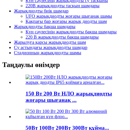
Күн сәулесінің жарықдиодты су тасқыны
220В жарықдиодты тасқын шамдары
Жарықдиодты биік шамдар
UFO жарықдиодты жоғары шығанақ шамы
Қақпағы бар жоғары жарық диодты шам
Жарықдиодты бақша шамдары
Күн сәулесінің жарықдиодты бақша шамдары
220 В жарықдиодты бақша шамдары
Жарылуға қарсы жарықдиодты шам
Су астындағы жарықдиодты шамдар
Стадионның жарықдиодты шамы
Таңдаулы өнімдер
150 Вт 200 Вт НЛО жарықдиодты
жоғары шығанақ ...
50Вт 100Вт 200Вт 300Вт құйма...