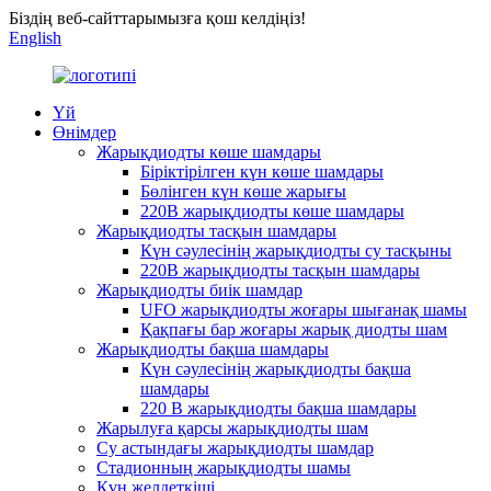
Біздің веб-сайттарымызға қош келдіңіз!
English
Үй
Өнімдер
Жарықдиодты көше шамдары
Біріктірілген күн көше шамдары
Бөлінген күн көше жарығы
220В жарықдиодты көше шамдары
Жарықдиодты тасқын шамдары
Күн сәулесінің жарықдиодты су тасқыны
220В жарықдиодты тасқын шамдары
Жарықдиодты биік шамдар
UFO жарықдиодты жоғары шығанақ шамы
Қақпағы бар жоғары жарық диодты шам
Жарықдиодты бақша шамдары
Күн сәулесінің жарықдиодты бақша
шамдары
220 В жарықдиодты бақша шамдары
Жарылуға қарсы жарықдиодты шам
Су астындағы жарықдиодты шамдар
Стадионның жарықдиодты шамы
Күн желдеткіші