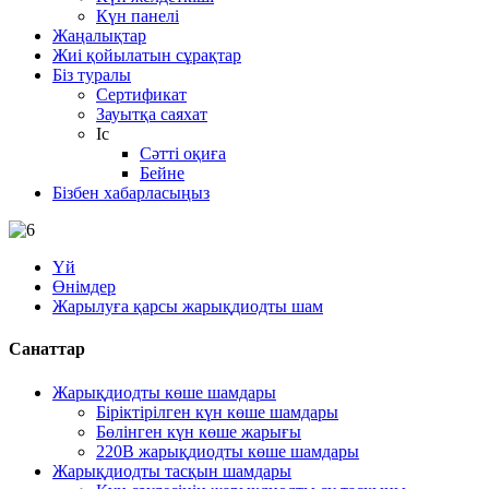
Күн панелі
Жаңалықтар
Жиі қойылатын сұрақтар
Біз туралы
Сертификат
Зауытқа саяхат
Іс
Сәтті оқиға
Бейне
Бізбен хабарласыңыз
Үй
Өнімдер
Жарылуға қарсы жарықдиодты шам
Санаттар
Жарықдиодты көше шамдары
Біріктірілген күн көше шамдары
Бөлінген күн көше жарығы
220В жарықдиодты көше шамдары
Жарықдиодты тасқын шамдары