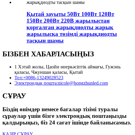
Қытай зауыты 50Вт 100Вт 120Вт
150Вт 200Вт 220В жарылыстан
қорғалған жарықдиодты жарық
жарылысқа төзімді жарықдиодты
тасқын шамы
БІЗБЕН ХАБАРЛАСЫҢЫЗ
1 Хэтай жолы, Цаойи өнеркәсіптік аймағы, Гужэнь
қаласы, Чжуншан қаласы, Қытай
Тел:
+0086-13249028523
Электрондық пошта:
nicole@hongzhunled.com
СҰРАУ
Біздің өнімдер немесе бағалар тізімі туралы
сұраулар үшін бізге электрондық поштаңызды
қалдырыңыз, біз 24 сағат ішінде байланысамыз.
ҚАЗІР СҰРАУ